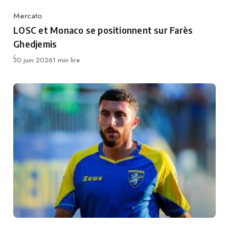
Mercato
Category
LOSC et Monaco se positionnent sur Farès
Ghedjemis
Publié
30 juin 2026
1 min lire