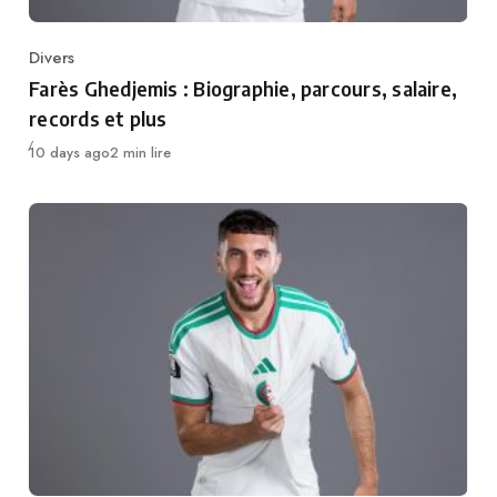
Divers
Category
Farès Ghedjemis : Biographie, parcours, salaire,
records et plus
Publié
10 days ago
2 min lire