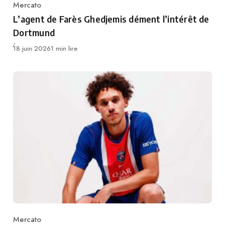
Mercato
Category
L’agent de Farès Ghedjemis dément l’intérêt de
Dortmund
Publié
18 juin 2026
1 min lire
Mercato
Category