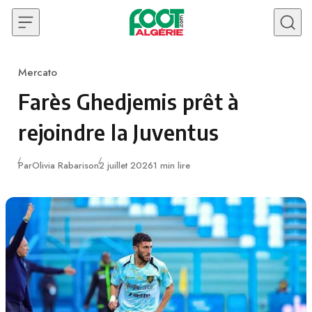
Skip to content
Mercato
Category
Farès Ghedjemis prêt à
rejoindre la Juventus
Publié
Par
Olivia Rabarison
2 juillet 2026
1 min lire