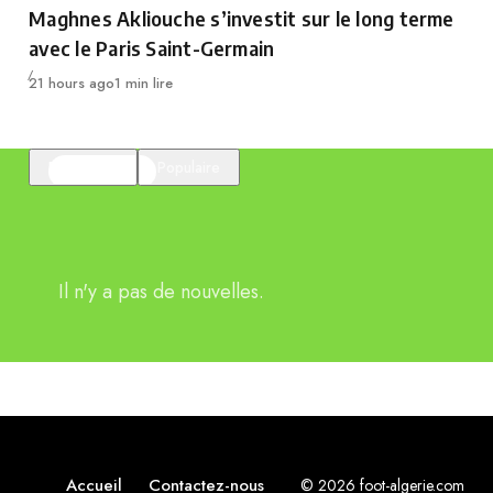
Maghnes Akliouche s’investit sur le long terme
avec le Paris Saint-Germain
Publié
21 hours ago
1 min lire
En vedette
Populaire
Il n'y a pas de nouvelles.
Accueil
Contactez-nous
© 2026 foot-algerie.com