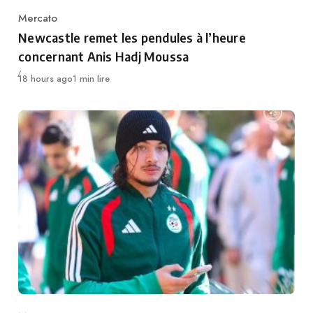
Mercato
Category
Newcastle remet les pendules à l’heure
concernant Anis Hadj Moussa
Publié
18 hours ago
1 min lire