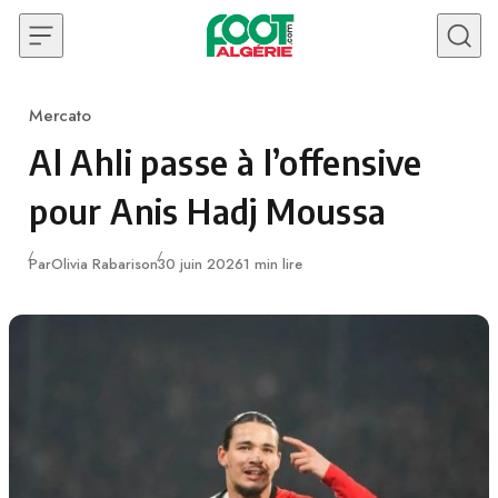
Skip to content
Mercato
Category
Al Ahli passe à l’offensive
pour Anis Hadj Moussa
Publié
Par
Olivia Rabarison
30 juin 2026
1 min lire