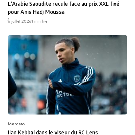
L’Arabie Saoudite recule face au prix XXL fixé
pour Anis Hadj Moussa
Publié
6 juillet 2026
1 min lire
Mercato
Category
Ilan Kebbal dans le viseur du RC Lens