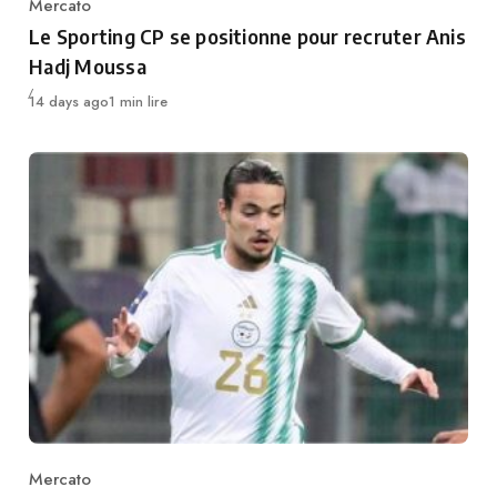
Mercato
Category
Le Sporting CP se positionne pour recruter Anis
Hadj Moussa
Publié
14 days ago
1 min lire
Mercato
Category