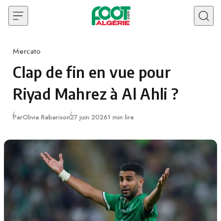
Skip to content
Mercato
Category
Clap de fin en vue pour
Riyad Mahrez à Al Ahli ?
Publié
Par
Olivia Rabarison
27 juin 2026
1 min lire