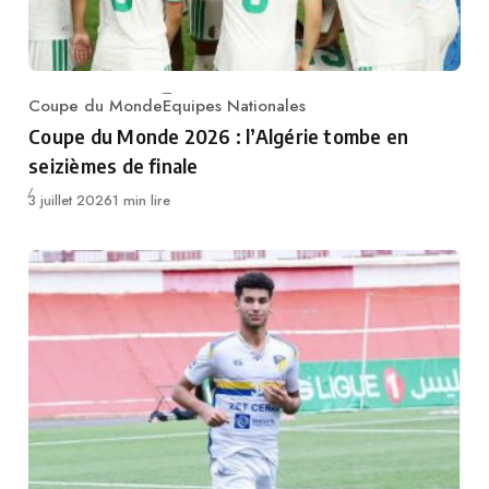
Coupe du Monde
Equipes Nationales
Category
Coupe du Monde 2026 : l’Algérie tombe en
seizièmes de finale
Publié
3 juillet 2026
1 min lire