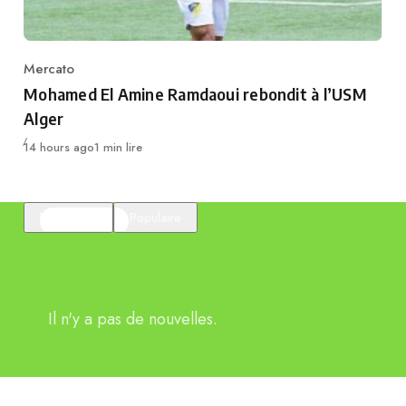
Mercato
Category
Mohamed El Amine Ramdaoui rebondit à l’USM
Alger
Publié
14 hours ago
1 min lire
En vedette
Populaire
Il n'y a pas de nouvelles.