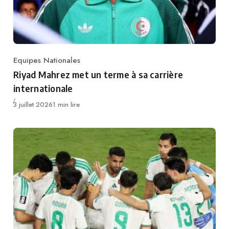
Equipes Nationales
Category
Riyad Mahrez met un terme à sa carrière
internationale
Publié
3 juillet 2026
1 min lire