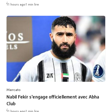
Publié
11 hours ago
1 min lire
Mercato
Category
Nabil Fekir s’engage officiellement avec Abha
Club
Publié
11 hours ago
1 min lire