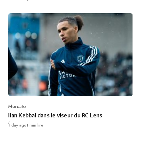
Mercato
Category
Ilan Kebbal dans le viseur du RC Lens
Publié
1 day ago
1 min lire