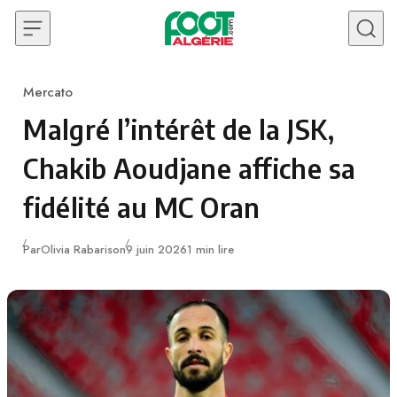
Skip to content
Mercato
Category
Malgré l’intérêt de la JSK,
Chakib Aoudjane affiche sa
fidélité au MC Oran
Publié
Par
Olivia Rabarison
9 juin 2026
1 min lire