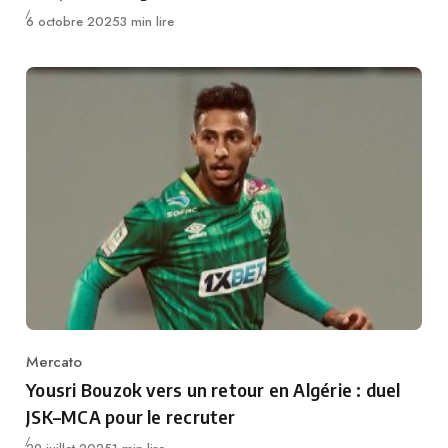
Publié
6 octobre 2025
3 min lire
Mercato
Category
Yousri Bouzok vers un retour en Algérie : duel
JSK–MCA pour le recruter
Publié