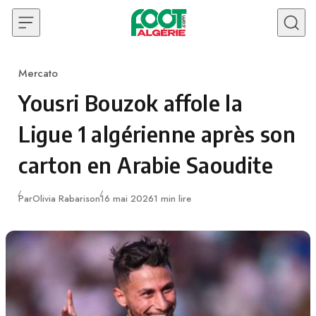
Skip to content
Mercato
Category
Yousri Bouzok affole la
Ligue 1 algérienne après son
carton en Arabie Saoudite
Publié
Par
Olivia Rabarison
16 mai 2026
1 min lire