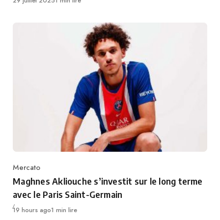
29 juillet 2025
1 min lire
Mercato
Category
Maghnes Akliouche s’investit sur le long terme
avec le Paris Saint-Germain
Publié
19 hours ago
1 min lire