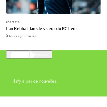
Mercato
Category
Ilan Kebbal dans le viseur du RC Lens
Publié
4 hours ago
1 min lire
En vedette
Populaire
Il n'y a pas de nouvelles.