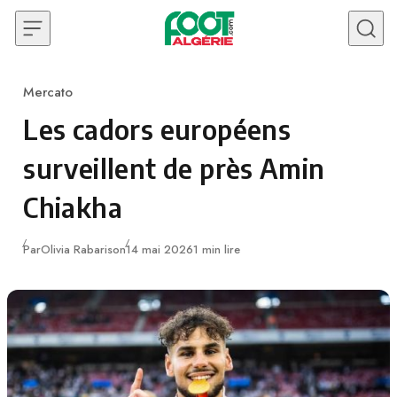
Skip to content
Mercato
Category
Les cadors européens
surveillent de près Amin
Chiakha
Publié
Par
Olivia Rabarison
14 mai 2026
1 min lire