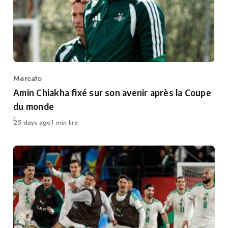
Mercato
Category
Amin Chiakha fixé sur son avenir après la Coupe
du monde
Publié
25 days ago
1 min lire