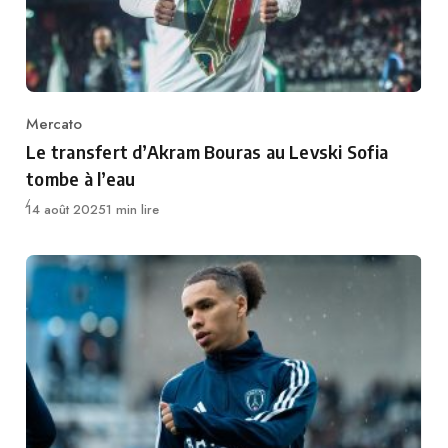
Mercato
Category
Le transfert d’Akram Bouras au Levski Sofia
tombe à l’eau
Publié
14 août 2025
1 min lire