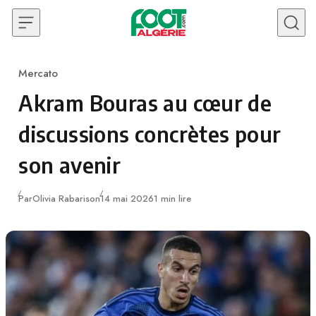
Skip to content
Mercato
Category
Akram Bouras au cœur de
discussions concrètes pour
son avenir
Publié
Par
Olivia Rabarison
14 mai 2026
1 min lire