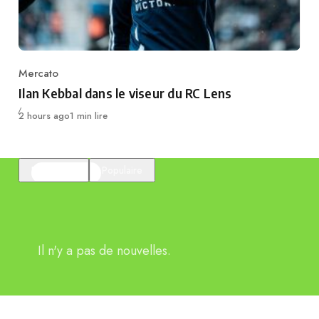
Mercato
Category
Ilan Kebbal dans le viseur du RC Lens
Publié
2 hours ago
1 min lire
En vedette
Populaire
Il n'y a pas de nouvelles.