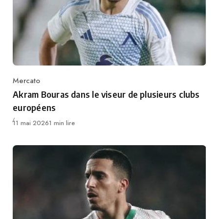
Mercato
Category
Akram Bouras dans le viseur de plusieurs clubs
européens
Publié
11 mai 2026
1 min lire