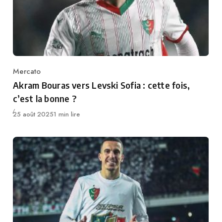
Mercato
Category
Akram Bouras vers Levski Sofia : cette fois,
c’est la bonne ?
Publié
25 août 2025
1 min lire