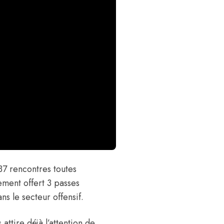
 37 rencontres toutes
ement offert 3 passes
s le secteur offensif.
s
attire déjà l’attention de