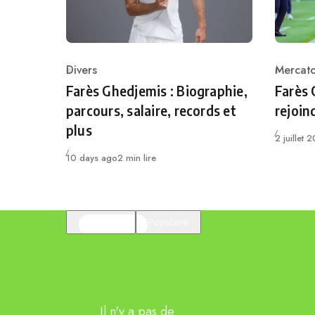
Divers
Mercat
Category
Catego
Farès Ghedjemis : Biographie,
Farès 
parcours, salaire, records et
rejoin
plus
Publié
2 juillet 
Publié
10 days ago
2 min lire
En vedette
Populaire
Il n'y a pas de