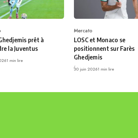
o
Mercato
ry
Category
Ghedjemis prêt à
LOSC et Monaco se
dre la Juventus
positionnent sur Farès
Ghedjemis
2026
1 min lire
Publié
30 juin 2026
1 min lire