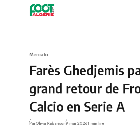
Skip to content
Football
Mercato
Category
Farès Ghedjemis pa
grand retour de Fr
Calcio en Serie A
Publié
Par
Olivia Rabarison
9 mai 2026
1 min lire