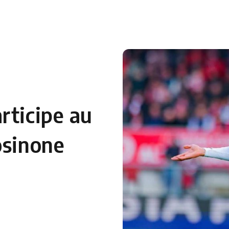
 en Algérie
Equipes Nationales
Verts du Monde
Chaînes-
rticipe au
osinone