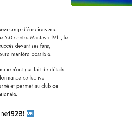
t beaucoup d’émotions aux
re 5-0 contre Mantova 1911, le
succès devant ses fans,
lleure manière possible.
one n’ont pas fait de détails.
rformance collective
harné et permet au club de
tionale.
one1928
!