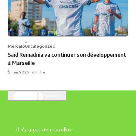
Mercato
Uncategorized
Category
Saïd Remadnia va continuer son développement
à Marseille
Publié
2 mai 2026
1 min lire
En vedette
Populaire
Il n'y a pas de nouvelles.