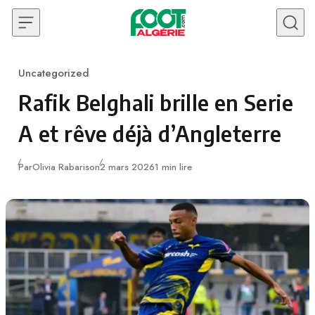
Skip to content
Uncategorized
Category
Rafik Belghali brille en Serie
A et rêve déjà d’Angleterre
Publié
Par
Olivia Rabarison
2 mars 2026
1 min lire