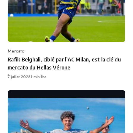
Mercato
Category
Rafik Belghali, ciblé par l’AC Milan, est la clé du
mercato du Hellas Vérone
Publié
7 juillet 2026
1 min lire