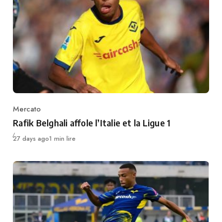
Mercato
Category
Rafik Belghali affole l’Italie et la Ligue 1
Publié
27 days ago
1 min lire