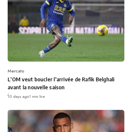
Mercato
Category
L’OM veut boucler l’arrivée de Rafik Belghali
avant la nouvelle saison
Publié
10 days ago
1 min lire