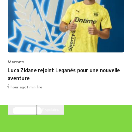
Mercato
Category
Luca Zidane rejoint Leganés pour une nouvelle
aventure
Publié
1 hour ago
1 min lire
En vedette
Populaire