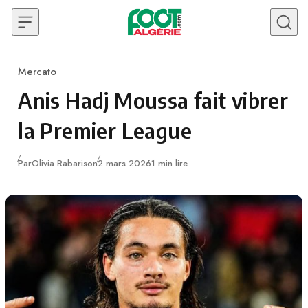
Skip to content
Mercato
Category
Anis Hadj Moussa fait vibrer
la Premier League
Publié
Par
Olivia Rabarison
2 mars 2026
1 min lire