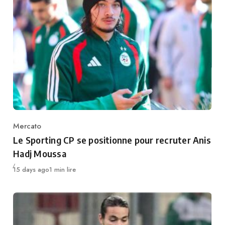
Mercato
Category
Le Sporting CP se positionne pour recruter Anis
Hadj Moussa
Publié
15 days ago
1 min lire