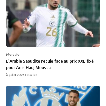
Mercato
Category
L’Arabie Saoudite recule face au prix XXL fixé
pour Anis Hadj Moussa
Publié
6 juillet 2026
1 min lire