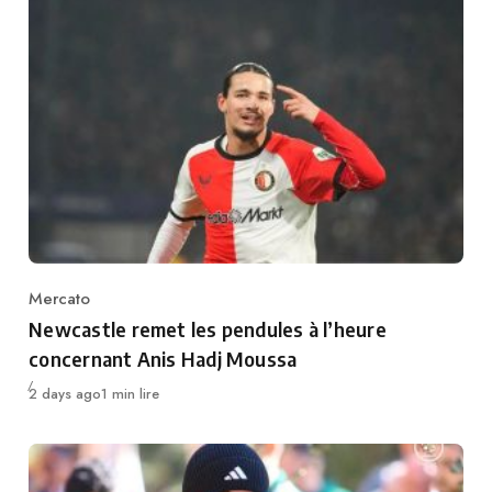
Mercato
Category
Newcastle remet les pendules à l’heure
concernant Anis Hadj Moussa
Publié
2 days ago
1 min lire