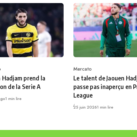
o
Mercato
ry
Category
 Hadjam prend la
Le talent de Jaouen Ha
ion de la Serie A
passe pas inaperçu en 
League
ago
1 min lire
Publié
25 juin 2026
1 min lire