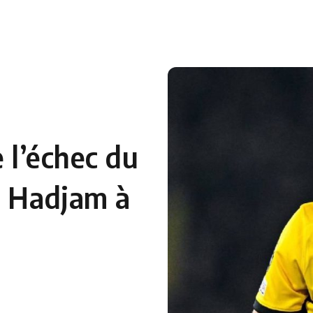
 en Algérie
Equipes Nationales
Verts du Monde
Chaînes-
e l’échec du
n Hadjam à