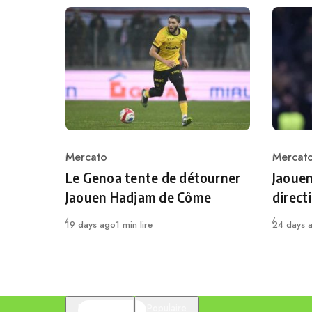
Mercato
Mercat
Category
Catego
Le Genoa tente de détourner
Jaouen
Jaouen Hadjam de Côme
direct
Publié
Publié
19 days ago
1 min lire
24 days 
En vedette
Populaire