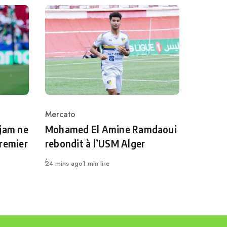
Mercato
Category
djam ne
Mohamed El Amine Ramdaoui
Premier
rebondit à l’USM Alger
Publié
24 mins ago
1 min lire