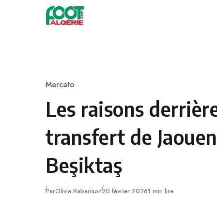
Skip to content
Football
Mercato
Category
Les raisons derrièr
transfert de Jaoue
Beşiktaş
Publié
Par
Olivia Rabarison
20 février 2026
1 min lire