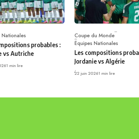
 Nationales
Coupe du Monde
ry
Category
Equipes Nationales
mpositions probables :
Les compositions proba
e vs Autriche
Jordanie vs Algérie
2026
1 min lire
Publié
22 juin 2026
1 min lire