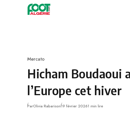
Skip to content
Football
Mercato
Category
Hicham Boudaoui a 
l’Europe cet hiver
Publié
Par
Olivia Rabarison
19 février 2026
1 min lire