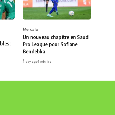
Mercato
Category
Un nouveau chapitre en Saudi
bles :
Pro League pour Sofiane
Bendebka
Publié
1 day ago
1 min lire