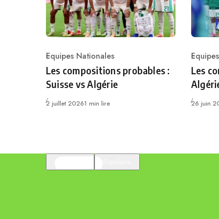
Equipes Nationales
Equipes
Category
Catego
Les compositions probables :
Les co
Suisse vs Algérie
Algéri
Publié
Publié
2 juillet 2026
1 min lire
26 juin 
En vedette
Populaire