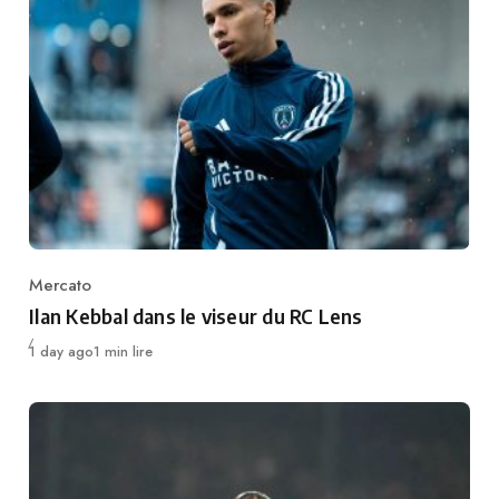
Mercato
Category
Ilan Kebbal dans le viseur du RC Lens
Publié
1 day ago
1 min lire