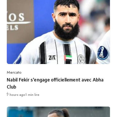
Mercato
Category
Nabil Fekir s’engage officiellement avec Abha
Club
Publié
7 hours ago
1 min lire