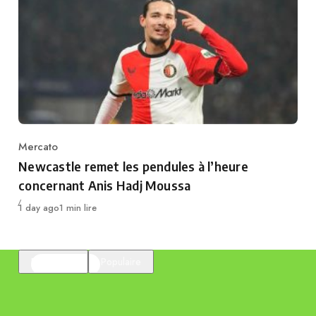
Mercato
Category
Newcastle remet les pendules à l’heure
concernant Anis Hadj Moussa
Publié
1 day ago
1 min lire
En vedette
Populaire