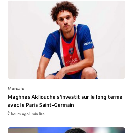
Mercato
Category
Maghnes Akliouche s’investit sur le long terme
avec le Paris Saint-Germain
Publié
7 hours ago
1 min lire