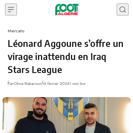
Skip to content
Mercato
Category
Léonard Aggoune s’offre un
virage inattendu en Iraq
Stars League
Publié
Par
Olivia Rabarison
16 février 2026
1 min lire