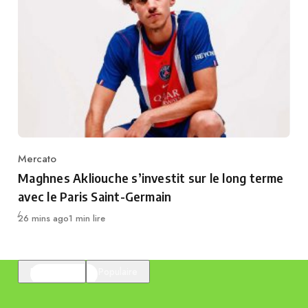
Mercato
Category
Maghnes Akliouche s’investit sur le long terme
avec le Paris Saint-Germain
Publié
26 mins ago
1 min lire
En vedette
Populaire