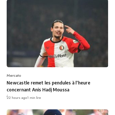
Mercato
Category
Newcastle remet les pendules à l’heure
concernant Anis Hadj Moussa
Publié
22 hours ago
1 min lire