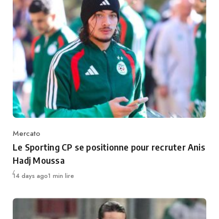
Mercato
Category
Le Sporting CP se positionne pour recruter Anis
Hadj Moussa
Publié
14 days ago
1 min lire