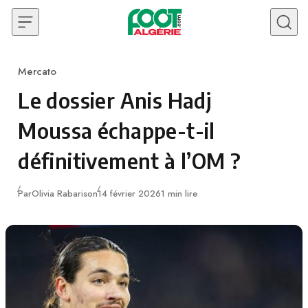
Skip to content
Mercato
Category
Le dossier Anis Hadj
Moussa échappe-t-il
définitivement à l’OM ?
Publié
Par
Olivia Rabarison
14 février 2026
1 min lire