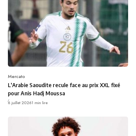
Mercato
Category
L’Arabie Saoudite recule face au prix XXL fixé
pour Anis Hadj Moussa
Publié
6 juillet 2026
1 min lire