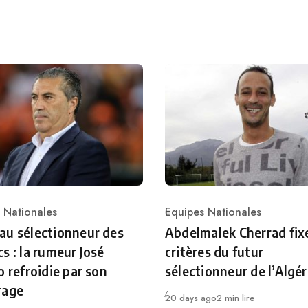
 Nationales
Equipes Nationales
ry
Category
u sélectionneur des
Abdelmalek Cherrad fixe
s : la rumeur José
critères du futur
o refroidie par son
sélectionneur de l’Algér
rage
Publié
20 days ago
2 min lire