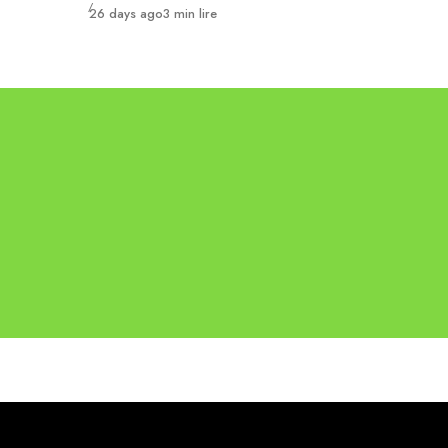
Publié
26 days ago
3 min lire