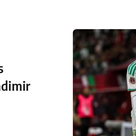
 en Algérie
Equipes Nationales
Verts du Monde
Chaînes-
s
adimir