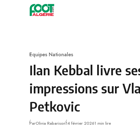
Skip to content
Football
Equipes Nationales
Category
Ilan Kebbal livre se
impressions sur Vl
Petkovic
Publié
Par
Olivia Rabarison
14 février 2026
1 min lire