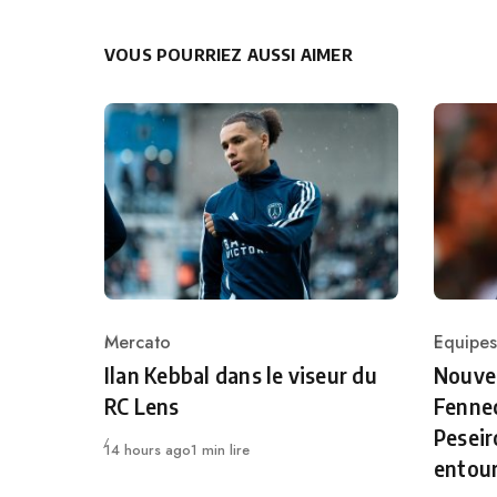
VOUS POURRIEZ AUSSI AIMER
Mercato
Equipes
Category
Catego
Ilan Kebbal dans le viseur du
Nouvea
RC Lens
Fennec
Peseir
Publié
14 hours ago
1 min lire
entou