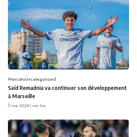
Mercato
Uncategorized
Category
Saïd Remadnia va continuer son développement
à Marseille
Publié
2 mai 2026
1 min lire