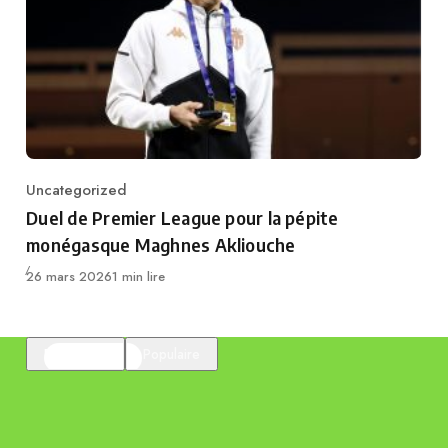
Uncategorized
Category
Duel de Premier League pour la pépite
monégasque Maghnes Akliouche
Publié
26 mars 2026
1 min lire
En vedette
Populaire