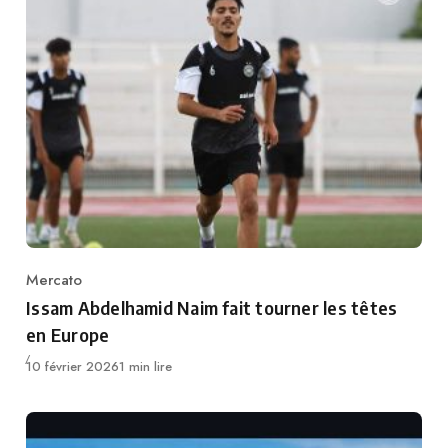
Mercato
Category
Issam Abdelhamid Naim fait tourner les têtes
en Europe
Publié
10 février 2026
1 min lire