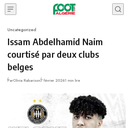
Skip to content
Uncategorized
Category
Issam Abdelhamid Naim
courtisé par deux clubs
belges
Publié
Par
Olivia Rabarison
7 février 2026
1 min lire