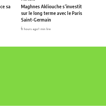
Category
ce sa
Maghnes Akliouche s’investit
sur le long terme avec le Paris
Saint-Germain
Publié
8 hours ago
1 min lire