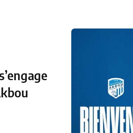
 en Algérie
Equipes Nationales
Verts du Monde
Chaînes-
s’engage
Akbou