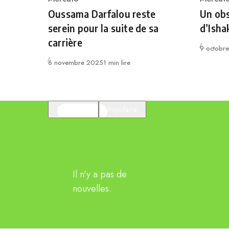
Category
Catego
Oussama Darfalou reste
Un obs
serein pour la suite de sa
d’Ishak
carrière
Publié
9 octobr
Publié
6 novembre 2025
1 min lire
En vedette
Populaire
Il n'y a pas de
nouvelles.