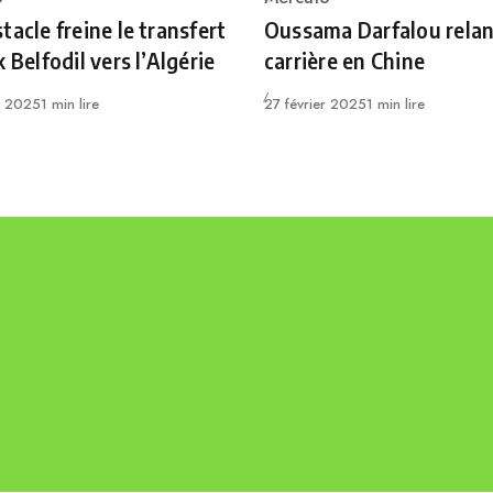
ry
Category
tacle freine le transfert
Oussama Darfalou relan
 Belfodil vers l’Algérie
carrière en Chine
Publié
e 2025
1 min lire
27 février 2025
1 min lire