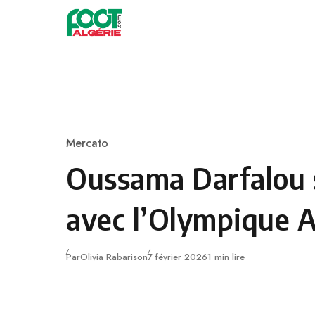
Skip to content
Football
Mercato
Category
Oussama Darfalou 
avec l’Olympique 
Publié
Par
Olivia Rabarison
7 février 2026
1 min lire