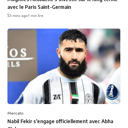
avec le Paris Saint-Germain
Publié
33 mins ago
1 min lire
Mercato
Category
Nabil Fekir s’engage officiellement avec Abha