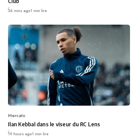
Club
Publié
36 mins ago
1 min lire
Mercato
Category
Ilan Kebbal dans le viseur du RC Lens
Publié
19 hours ago
1 min lire