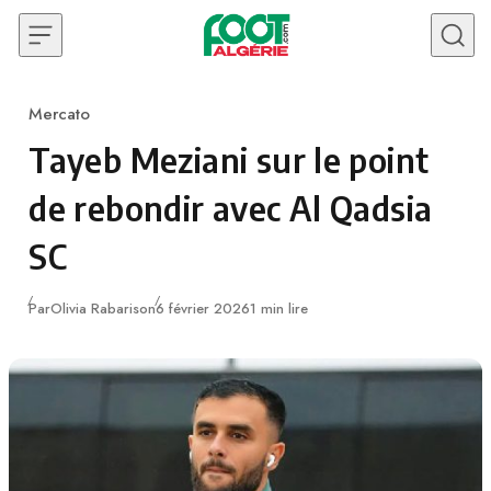
Skip to content
Mercato
Category
Tayeb Meziani sur le point
de rebondir avec Al Qadsia
SC
Publié
Par
Olivia Rabarison
6 février 2026
1 min lire