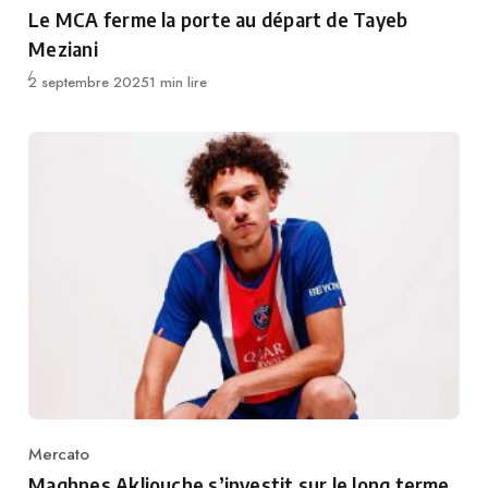
Category
Le MCA ferme la porte au départ de Tayeb
Meziani
Publié
2 septembre 2025
1 min lire
Mercato
Category
Maghnes Akliouche s’investit sur le long terme