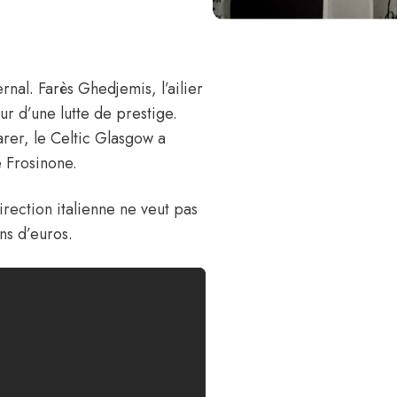
ernal.
Farès Ghedjemis,
l’ailier
ur d’une lutte de prestige.
arer,
le Celtic Glasgow a
e Frosinone.
rection italienne ne veut pas
ns d’euros.