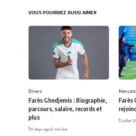
VOUS POURRIEZ AUSSI AIMER
Divers
Mercat
Category
Catego
Farès Ghedjemis : Biographie,
Farès 
parcours, salaire, records et
rejoin
plus
Publié
2 juillet 
Publié
10 days ago
2 min lire