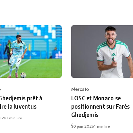
o
Mercato
ry
Category
Ghedjemis prêt à
LOSC et Monaco se
dre la Juventus
positionnent sur Farès
Ghedjemis
2026
1 min lire
Publié
30 juin 2026
1 min lire