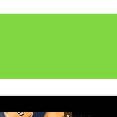
×
© 2026 foot-algerie.com