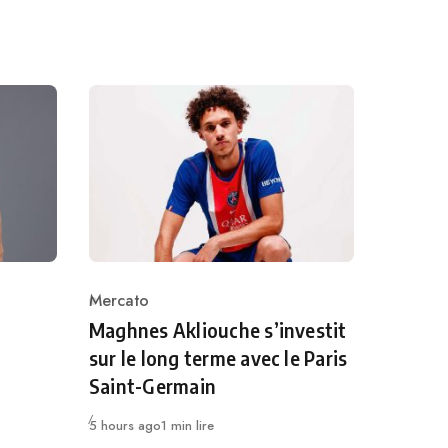
Mercato
Category
Maghnes Akliouche s’investit
sur le long terme avec le Paris
Saint-Germain
Publié
5 hours ago
1 min lire