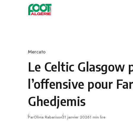
Skip to content
Football
Mercato
Category
Le Celtic Glasgow 
l’offensive pour Fa
Ghedjemis
Publié
Par
Olivia Rabarison
31 janvier 2026
1 min lire