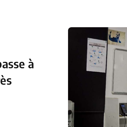
 en Algérie
Equipes Nationales
Verts du Monde
Chaînes-
passe à
rès