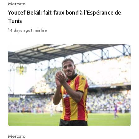
Mercato
Category
Youcef Belaïli fait faux bond à l’Espérance de
Tunis
Publié
14 days ago
1 min lire
Mercato