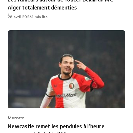
Alger totalement démenties
Publié
28 avril 2026
1 min lire
Mercato
Category
Newcastle remet les pendules à l’heure