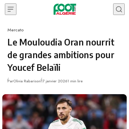
Skip to content
Mercato
Category
Le Mouloudia Oran nourrit
de grandes ambitions pour
Youcef Belaïli
Publié
Par
Olivia Rabarison
17 janvier 2026
1 min lire