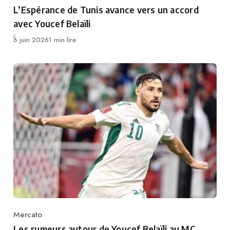
Category
L’Espérance de Tunis avance vers un accord
avec Youcef Belaïli
Publié
6 juin 2026
1 min lire
Mercato
Category
Les rumeurs autour de Youcef Belaïli au MC