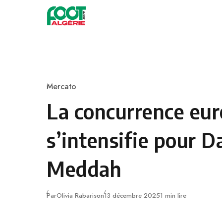
Skip to content
Football
Mercato
Category
La concurrence eu
s’intensifie pour 
Meddah
Publié
Par
Olivia Rabarison
13 décembre 2025
1 min lire