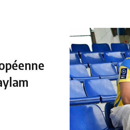
 en Algérie
Equipes Nationales
Verts du Monde
Chaînes-
ropéenne
Daylam