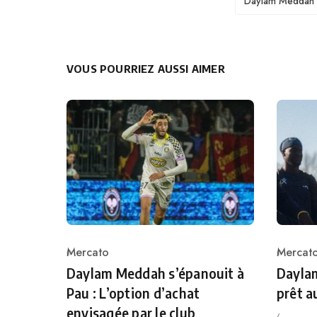
Daylam Meddah
VOUS POURRIEZ AUSSI AIMER
Mercato
Mercat
Category
Catego
Daylam Meddah s’épanouit à
Dayla
Pau : L’option d’achat
prêt a
envisagée par le club