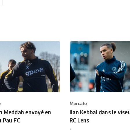
o
Mercato
ry
Category
m Meddah envoyé en
Ilan Kebbal dans le vise
u Pau FC
RC Lens