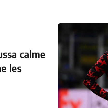
 en Algérie
Equipes Nationales
Verts du Monde
Chaînes-
ussa calme
ne les