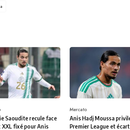
sa
o
Mercato
ry
Category
ie Saoudite recule face
Anis Hadj Moussa privil
x XXL fixé pour Anis
Premier League et écar