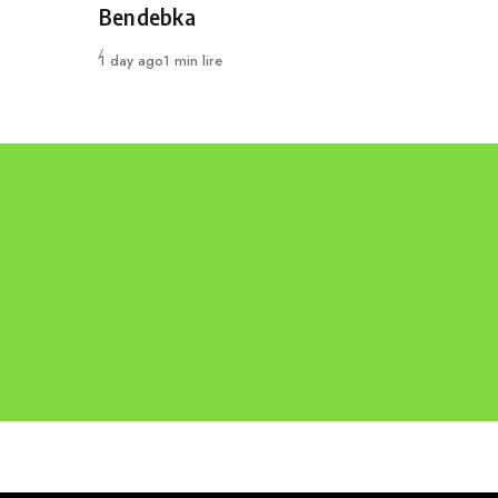
Bendebka
Publié
1 day ago
1 min lire