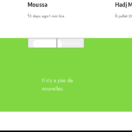
Moussa
Hadj 
Publié
Publié
13 days ago
1 min lire
6 juillet 
En vedette
Populaire
Il n'y a pas de
nouvelles.