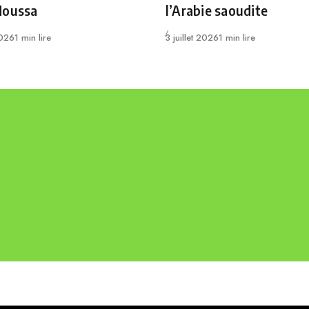
Moussa
l’Arabie saoudite
Publié
2026
1 min lire
3 juillet 2026
1 min lire