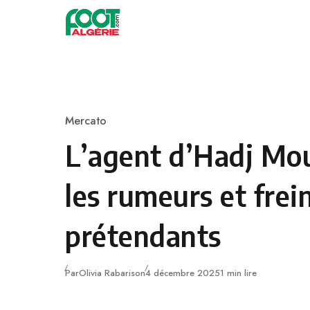
Skip to content
Football
Mercato
Category
L’agent d’Hadj Mo
les rumeurs et frei
prétendants
Publié
Par
Olivia Rabarison
4 décembre 2025
1 min lire