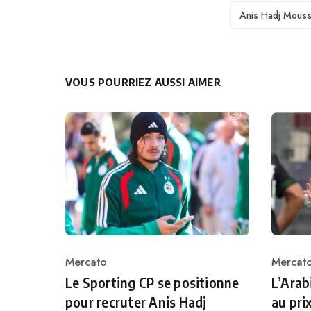
TAGS
Anis Hadj Mous
VOUS POURRIEZ AUSSI AIMER
Mercato
Mercat
Category
Catego
Le Sporting CP se positionne
L’Arab
pour recruter Anis Hadj
au pri