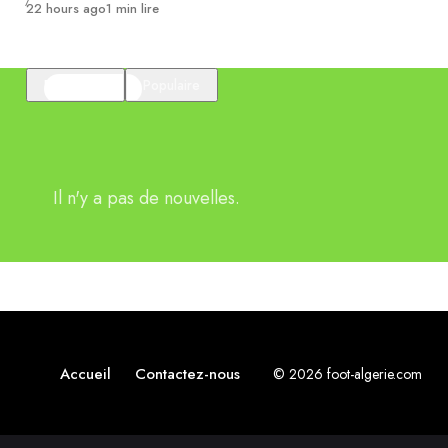
Publié
22 hours ago
1 min lire
En vedette
Populaire
Il n'y a pas de nouvelles.
Accueil
Contactez-nous
© 2026 foot-algerie.com