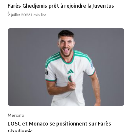
Category
Farès Ghedjemis prêt à rejoindre la Juventus
Publié
2 juillet 2026
1 min lire
Mercato
Category
LOSC et Monaco se positionnent sur Farès
Ghedjemis