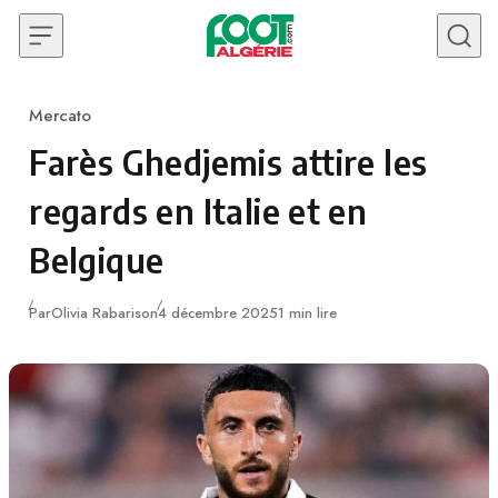
Skip to content
Mercato
Category
Farès Ghedjemis attire les
regards en Italie et en
Belgique
Publié
Par
Olivia Rabarison
4 décembre 2025
1 min lire