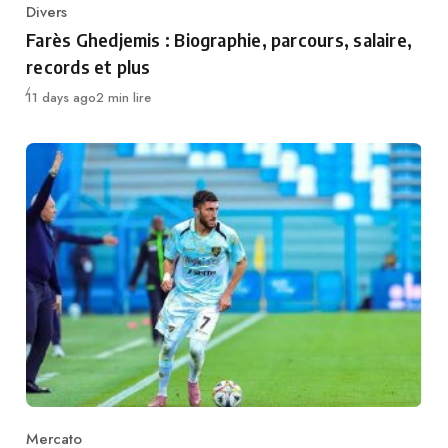
Divers
Category
Farès Ghedjemis : Biographie, parcours, salaire,
records et plus
Publié
11 days ago
2 min lire
Mercato