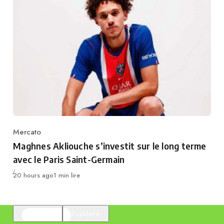
Mercato
Category
Maghnes Akliouche s’investit sur le long terme
avec le Paris Saint-Germain
Publié
20 hours ago
1 min lire
En vedette
Populaire