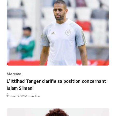
Mercato
Category
L’Ittihad Tanger clarifie sa position concernant
Islam Slimani
Publié
11 mai 2026
1 min lire