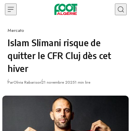
Skip to content
Mercato
Category
Islam Slimani risque de
quitter le CFR Cluj dès cet
hiver
Publié
Par
Olivia Rabarison
21 novembre 2025
1 min lire