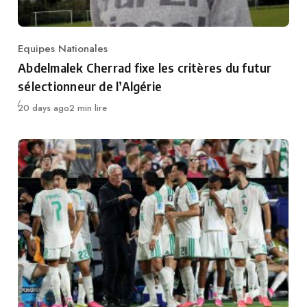
Equipes Nationales
Category
Abdelmalek Cherrad fixe les critères du futur
sélectionneur de l’Algérie
Publié
20 days ago
2 min lire