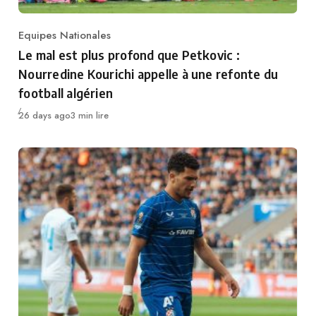
Equipes Nationales
Category
Le mal est plus profond que Petkovic :
Nourredine Kourichi appelle à une refonte du
football algérien
Publié
26 days ago
3 min lire