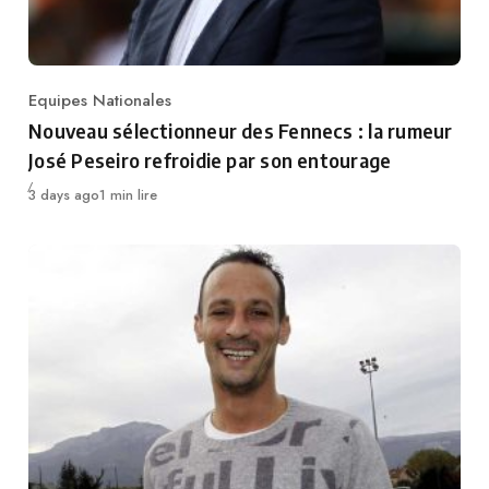
Equipes Nationales
Category
Nouveau sélectionneur des Fennecs : la rumeur
José Peseiro refroidie par son entourage
Publié
3 days ago
1 min lire