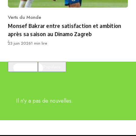
Verts du Monde
Category
Monsef Bakrar entre satisfaction et ambition
après sa saison au Dinamo Zagreb
Publié
23 juin 2026
1 min lire
En vedette
Populaire
Il n'y a pas de nouvelles.