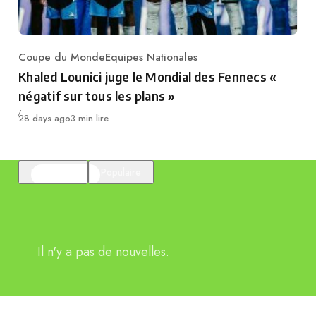
Coupe du Monde
Equipes Nationales
Category
Khaled Lounici juge le Mondial des Fennecs «
négatif sur tous les plans »
Publié
28 days ago
3 min lire
En vedette
Populaire
Il n'y a pas de nouvelles.