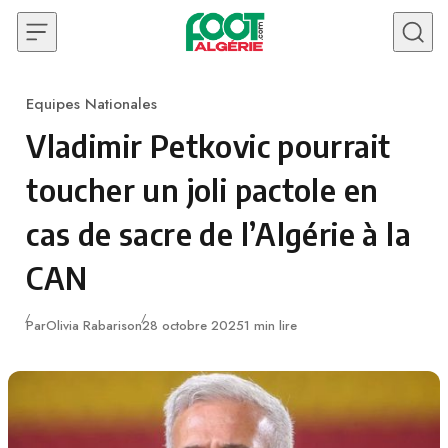
Skip to content
Equipes Nationales
Category
Vladimir Petkovic pourrait
toucher un joli pactole en
cas de sacre de l’Algérie à la
CAN
Publié
Par
Olivia Rabarison
28 octobre 2025
1 min lire