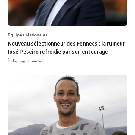
Equipes Nationales
Category
Nouveau sélectionneur des Fennecs : la rumeur
José Peseiro refroidie par son entourage
Publié
2 days ago
1 min lire