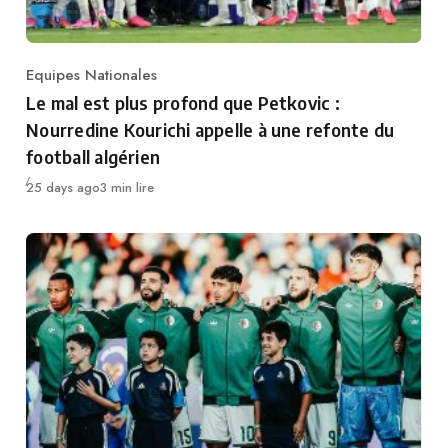
Equipes Nationales
Category
Le mal est plus profond que Petkovic :
Nourredine Kourichi appelle à une refonte du
football algérien
Publié
25 days ago
3 min lire