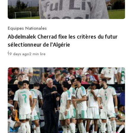
Equipes Nationales
Category
Abdelmalek Cherrad fixe les critères du futur
sélectionneur de l’Algérie
Publié
19 days ago
2 min lire