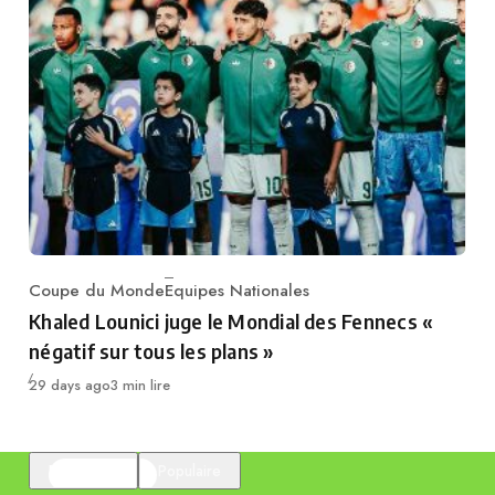
Coupe du Monde
Equipes Nationales
Category
Khaled Lounici juge le Mondial des Fennecs «
négatif sur tous les plans »
Publié
29 days ago
3 min lire
En vedette
Populaire