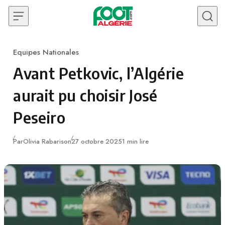
Skip to content
Equipes Nationales
Category
Avant Petkovic, l’Algérie
aurait pu choisir José
Peseiro
Publié
Par
Olivia Rabarison
27 octobre 2025
1 min lire