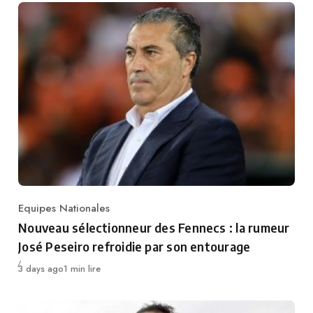
Equipes Nationales
Category
Nouveau sélectionneur des Fennecs : la rumeur
José Peseiro refroidie par son entourage
Publié
3 days ago
1 min lire