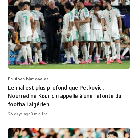
Equipes Nationales
Category
Le mal est plus profond que Petkovic :
Nourredine Kourichi appelle à une refonte du
football algérien
Publié
26 days ago
3 min lire