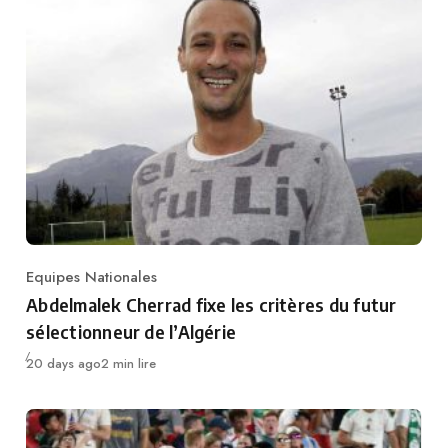
Equipes Nationales
Category
Abdelmalek Cherrad fixe les critères du futur
sélectionneur de l’Algérie
Publié
20 days ago
2 min lire