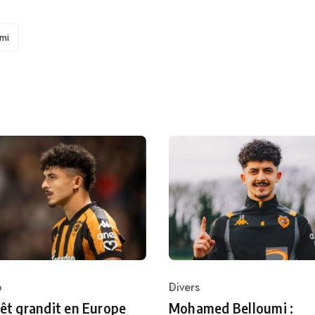
mi
o
Divers
ry
Category
rêt grandit en Europe
Mohamed Belloumi :