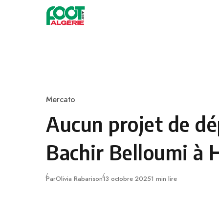
Skip to content
Football
Mercato
Category
Aucun projet de dé
Bachir Belloumi à H
Publié
Par
Olivia Rabarison
13 octobre 2025
1 min lire