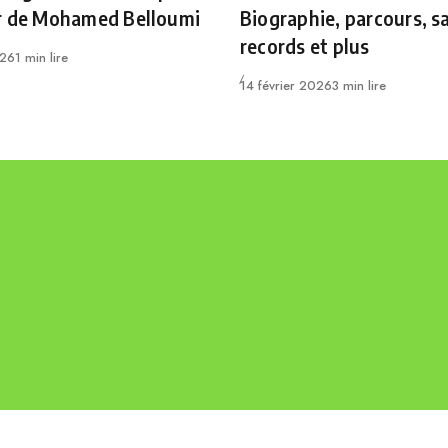
r de Mohamed Belloumi
Biographie, parcours, sa
records et plus
026
1 min lire
Publié
14 février 2026
3 min lire