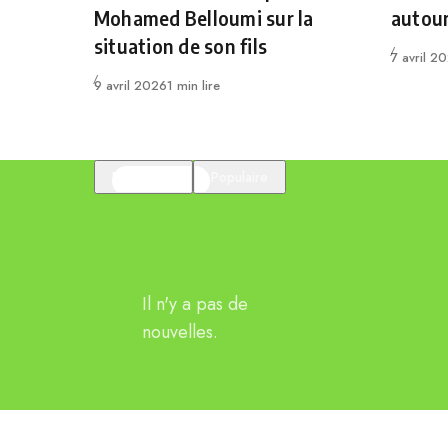
Mohamed Belloumi sur la
autou
situation de son fils
Publié
7 avril 2
Publié
9 avril 2026
1 min lire
En vedette
Populaire
Il n'y a pas de
nouvelles.