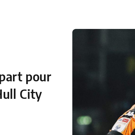
 en Algérie
Equipes Nationales
Verts du Monde
Chaînes-
part pour
ull City