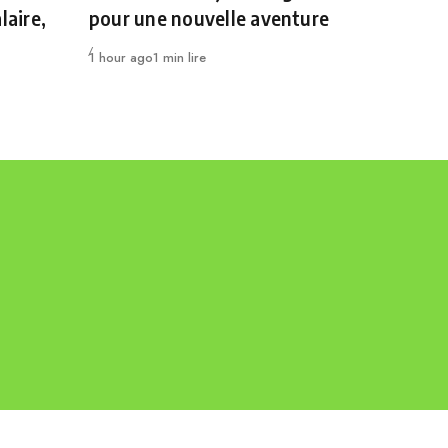
laire,
pour une nouvelle aventure
Publié
1 hour ago
1 min lire