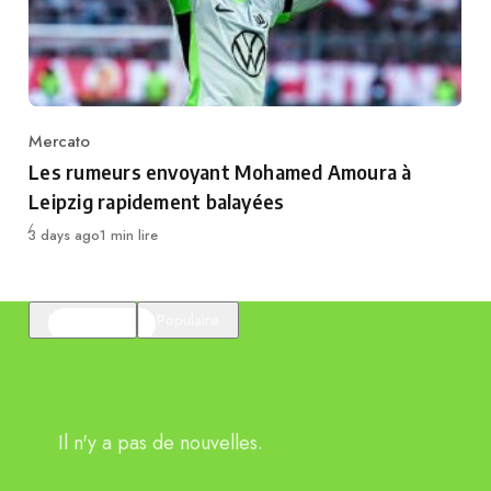
Mercato
Category
Les rumeurs envoyant Mohamed Amoura à
Leipzig rapidement balayées
Publié
3 days ago
1 min lire
En vedette
Populaire
Il n'y a pas de nouvelles.