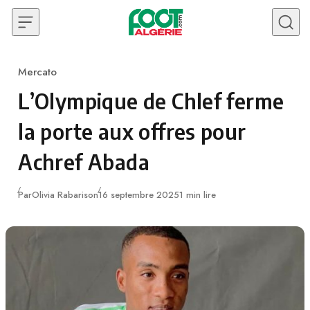
Skip to content
Mercato
Category
L’Olympique de Chlef ferme
la porte aux offres pour
Achref Abada
Publié
Par
Olivia Rabarison
16 septembre 2025
1 min lire