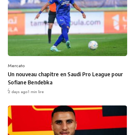
Mercato
Category
Un nouveau chapitre en Saudi Pro League pour
Sofiane Bendebka
Publié
2 days ago
1 min lire