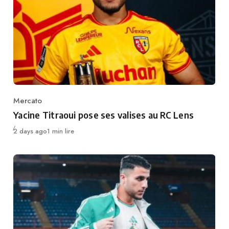
Mercato
Category
Yacine Titraoui pose ses valises au RC Lens
Publié
2 days ago
1 min lire