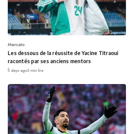
Mercato
Category
Les dessous de la réussite de Yacine Titraoui
racontés par ses anciens mentors
Publié
3 days ago
3 min lire