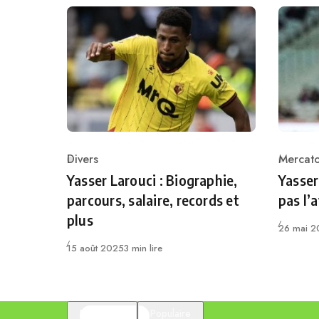
Divers
Mercat
Category
Catego
Yasser Larouci : Biographie,
Yasser
parcours, salaire, records et
pas l’
plus
Publié
26 mai 2
Publié
15 août 2025
3 min lire
En vedette
Populaire