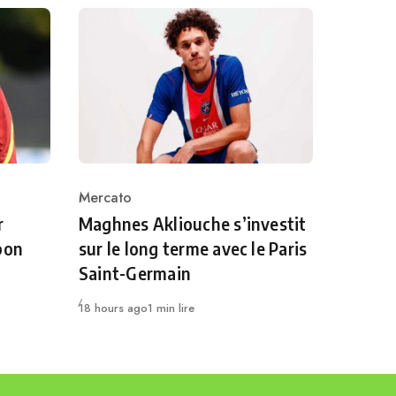
Mercato
Category
r
Maghnes Akliouche s’investit
bon
sur le long terme avec le Paris
Saint-Germain
Publié
18 hours ago
1 min lire