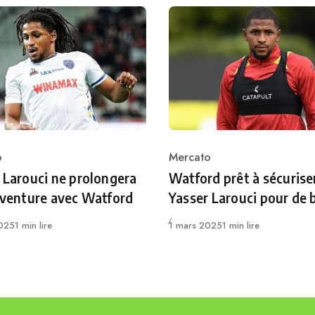
o
Mercato
ry
Category
 Larouci ne prolongera
Watford prêt à sécurise
aventure avec Watford
Yasser Larouci pour de 
Publié
025
1 min lire
1 mars 2025
1 min lire