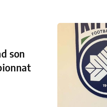
 en Algérie
Equipes Nationales
Verts du Monde
Chaînes-
nd son
pionnat