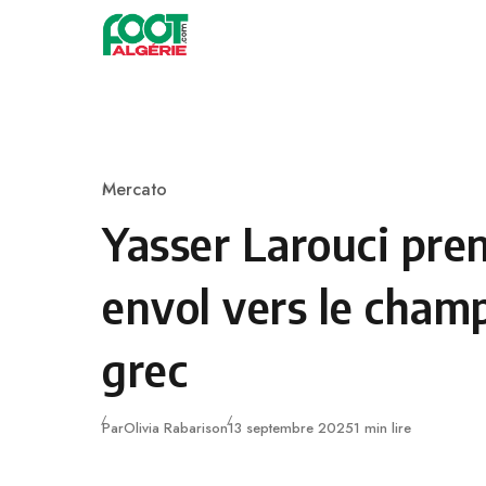
Skip to content
Football
Mercato
Category
Yasser Larouci pre
envol vers le cham
grec
Publié
Par
Olivia Rabarison
13 septembre 2025
1 min lire