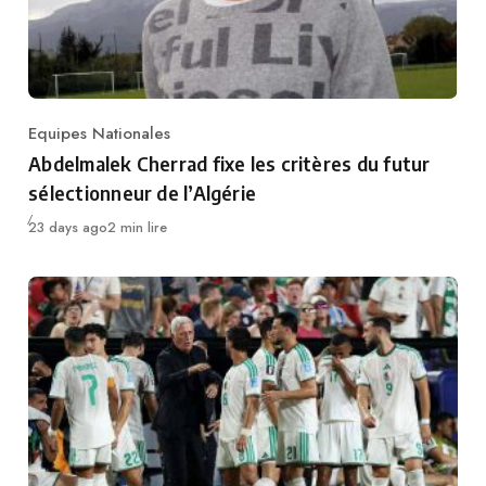
Equipes Nationales
Category
Abdelmalek Cherrad fixe les critères du futur
sélectionneur de l’Algérie
Publié
23 days ago
2 min lire