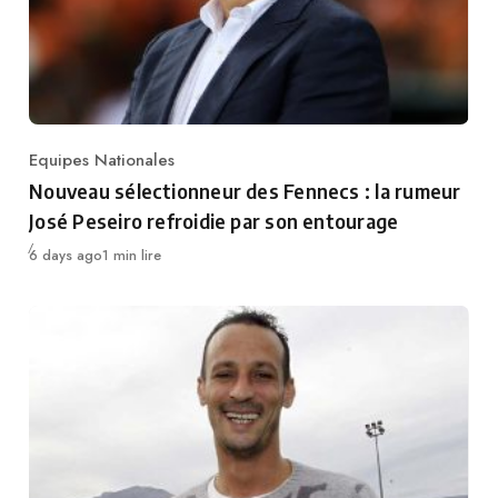
Equipes Nationales
Category
Nouveau sélectionneur des Fennecs : la rumeur
José Peseiro refroidie par son entourage
Publié
6 days ago
1 min lire