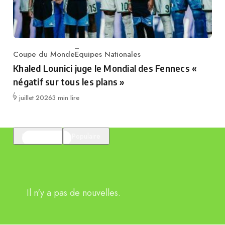
Coupe du Monde
Equipes Nationales
Category
Khaled Lounici juge le Mondial des Fennecs «
négatif sur tous les plans »
Publié
9 juillet 2026
3 min lire
En vedette
Populaire
Il n'y a pas de nouvelles.