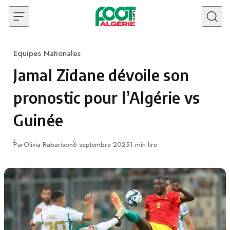
Skip to content
Equipes Nationales
Category
Jamal Zidane dévoile son
pronostic pour l’Algérie vs
Guinée
Publié
Par
Olivia Rabarison
6 septembre 2025
1 min lire