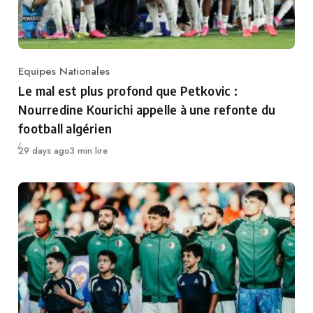
Equipes Nationales
Category
Le mal est plus profond que Petkovic :
Nourredine Kourichi appelle à une refonte du
football algérien
Publié
29 days ago
3 min lire