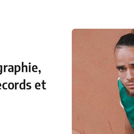
 en Algérie
Equipes Nationales
Verts du Monde
Chaînes-
graphie,
ecords et