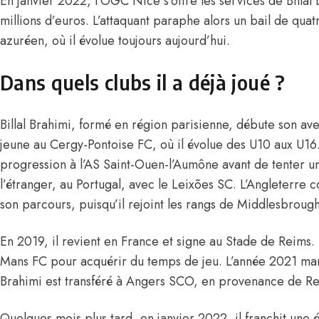
En janvier 2022, l’OGC Nice s’offre les services de Billal
millions d’euros. L’attaquant paraphe alors un bail de quat
azuréen, où il évolue toujours aujourd’hui.
Dans quels clubs il a déjà joué ?
Billal Brahimi, formé en région parisienne, débute son aven
jeune au Cergy-Pontoise FC, où il évolue des U10 aux U16. 
progression à l’AS Saint-Ouen-l’Aumône avant de tenter 
l’étranger, au Portugal, avec le Leixões SC. L’Angleterre 
son parcours, puisqu’il rejoint les rangs de Middlesbroug
En 2019, il revient en France et signe au Stade de Reims. U
Mans FC pour acquérir du temps de jeu. L’année 2021 mar
Brahimi est transféré à Angers SCO, en provenance de Re
Quelques mois plus tard, en janvier 2022, il franchit une