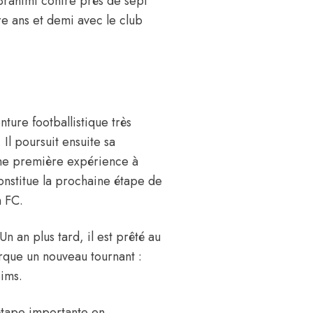
 Brahimi contre près de sept
re ans et demi avec le club
ture footballistique très
Il poursuit ensuite sa
une première expérience à
constitue la prochaine étape de
h FC.
n an plus tard, il est prêté au
que un nouveau tournant :
ims.
 étape importante en