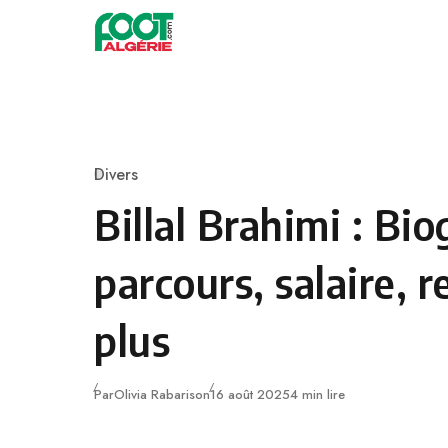
Skip to content
Football
Divers
Category
Billal Brahimi : Bio
parcours, salaire, r
plus
Publié
Par
Olivia Rabarison
16 août 2025
4 min lire