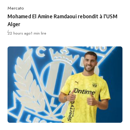
Mercato
Category
Mohamed El Amine Ramdaoui rebondit à l’USM
Alger
Publié
22 hours ago
1 min lire