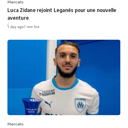
Mercato
Category
Luca Zidane rejoint Leganés pour une nouvelle
aventure
Publié
1 day ago
1 min lire
Mercato
Category