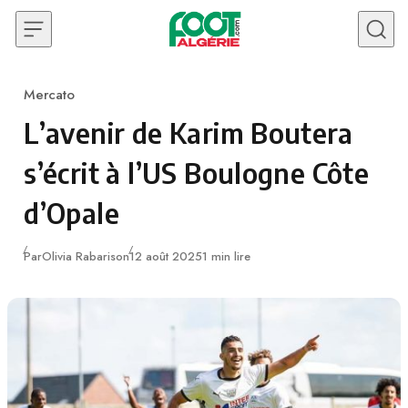
Skip to content
Mercato
Category
L’avenir de Karim Boutera
s’écrit à l’US Boulogne Côte
d’Opale
Publié
Par
Olivia Rabarison
12 août 2025
1 min lire