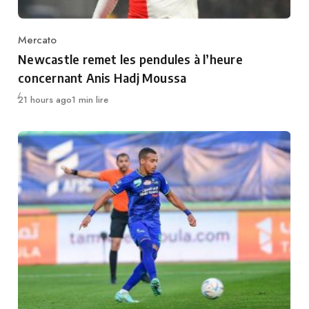
Mercato
Category
Newcastle remet les pendules à l’heure
concernant Anis Hadj Moussa
Publié
21 hours ago
1 min lire