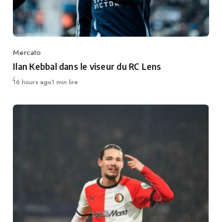
Mercato
Category
Ilan Kebbal dans le viseur du RC Lens
Publié
16 hours ago
1 min lire