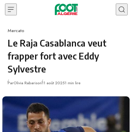
Skip to content
Mercato
Category
Le Raja Casablanca veut
frapper fort avec Eddy
Sylvestre
Publié
Par
Olivia Rabarison
11 août 2025
1 min lire