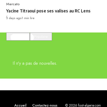
Mercato
Category
Yacine Titraoui pose ses valises au RC Lens
Publié
3 days ago
1 min lire
En vedette
Populaire
Il n'y a pas de nouvelles.
Accueil
Contactez-nous
© 2026 foot-algerie.com