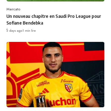
Mercato
Category
Un nouveau chapitre en Saudi Pro League pour
Sofiane Bendebka
Publié
3 days ago
1 min lire