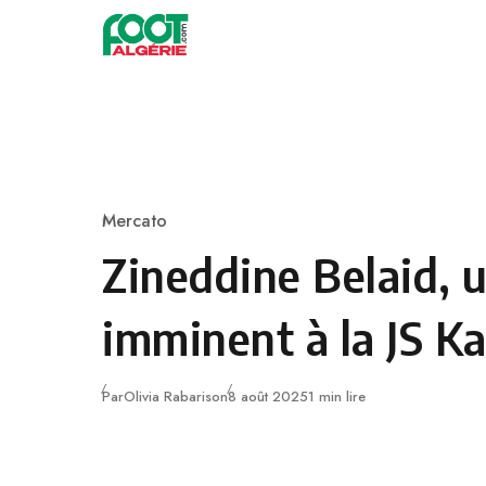
Skip to content
Football
Mercato
Category
Zineddine Belaid, 
imminent à la JS Ka
Publié
Par
Olivia Rabarison
8 août 2025
1 min lire