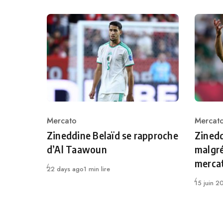
Mercato
Mercat
Category
Catego
Zineddine Belaïd se rapproche
Zinedd
d’Al Taawoun
malgré
merca
Publié
22 days ago
1 min lire
Publié
15 juin 2