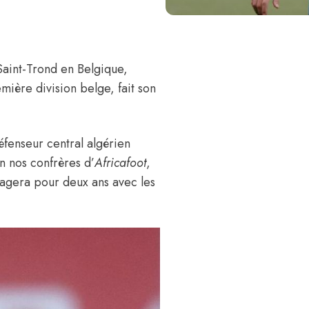
Saint-Trond en Belgique,
remière division belge,
fait son
éfenseur central algérien
n nos confrères d’
Africafoot
,
engagera pour deux ans avec les