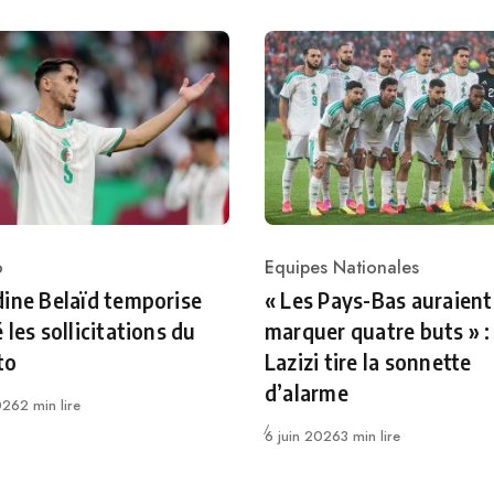
o
Equipes Nationales
ry
Category
ine Belaïd temporise
« Les Pays-Bas auraient
 les sollicitations du
marquer quatre buts » :
to
Lazizi tire la sonnette
d’alarme
026
2 min lire
Publié
6 juin 2026
3 min lire