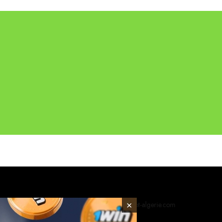
×
© 2026 foot-algerie.com