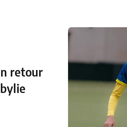
 en Algérie
Equipes Nationales
Verts du Monde
Chaînes-
un retour
bylie