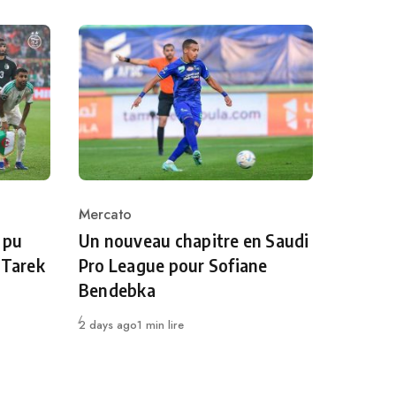
Mercato
Category
 pu
Un nouveau chapitre en Saudi
 Tarek
Pro League pour Sofiane
Bendebka
Publié
2 days ago
1 min lire