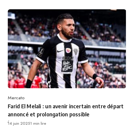
Mercato
Category
Farid El Melali : un avenir incertain entre départ
annoncé et prolongation possible
Publié
14 juin 2025
1 min lire