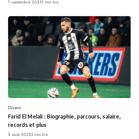
Publié
1 septembre 2025
1 min lire
Divers
Category
Farid El Melali : Biographie, parcours, salaire,
records et plus
Publié
4 août 2025
3 min lire