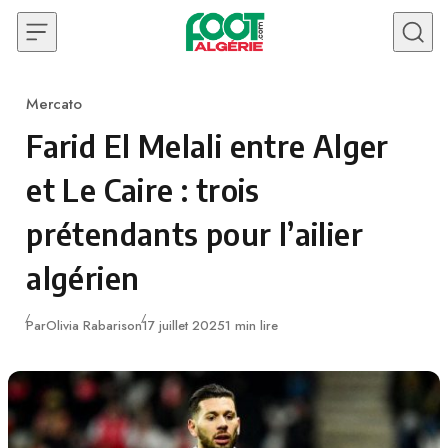
Skip to content
Mercato
Category
Farid El Melali entre Alger
et Le Caire : trois
prétendants pour l’ailier
algérien
Publié
Par
Olivia Rabarison
17 juillet 2025
1 min lire