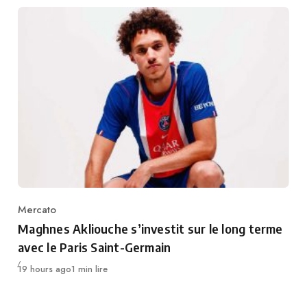
Mercato
Category
Maghnes Akliouche s’investit sur le long terme
avec le Paris Saint-Germain
Publié
19 hours ago
1 min lire