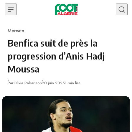
Skip to content
Mercato
Category
Benfica suit de près la
progression d’Anis Hadj
Moussa
Publié
Par
Olivia Rabarison
20 juin 2025
1 min lire