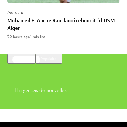
Mercato
Category
Mohamed El Amine Ramdaoui rebondit à l’USM
Alger
Publié
22 hours ago
1 min lire
En vedette
Populaire
Il n'y a pas de nouvelles.