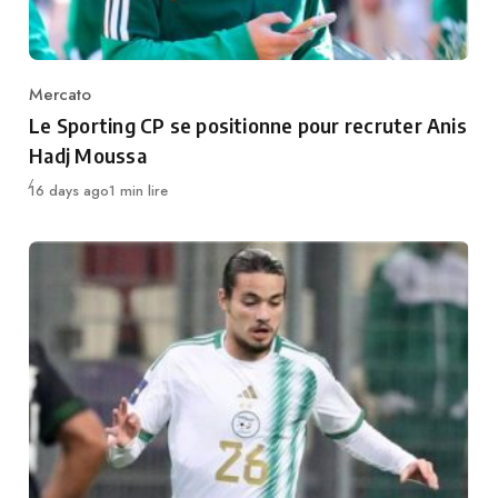
Mercato
Category
Le Sporting CP se positionne pour recruter Anis
Hadj Moussa
Publié
16 days ago
1 min lire