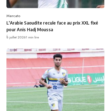
Mercato
Category
L’Arabie Saoudite recule face au prix XXL fixé
pour Anis Hadj Moussa
Publié
6 juillet 2026
1 min lire