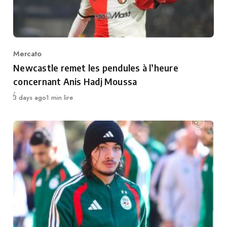
Mercato
Category
Newcastle remet les pendules à l’heure
concernant Anis Hadj Moussa
Publié
3 days ago
1 min lire