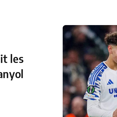
 en Algérie
Equipes Nationales
Verts du Monde
Chaînes-
t les
anyol