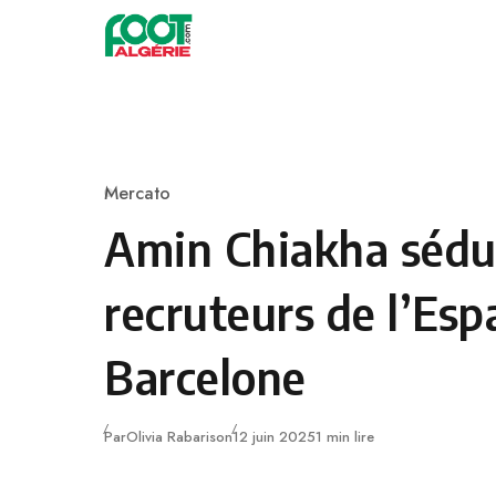
Skip to content
Football
Mercato
Category
Amin Chiakha sédui
recruteurs de l’Esp
Barcelone
Publié
Par
Olivia Rabarison
12 juin 2025
1 min lire