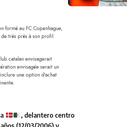
rien formé au FC Copenhague,
 de très près à son profil
club catalan envisagerait
ération envisagée serait un
 inclure une option d’achat
minente.
ha
, delantero centro
 años (12/03/2006) y