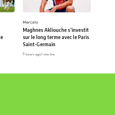
Mercato
Category
Maghnes Akliouche s’investit
le
sur le long terme avec le Paris
Saint-Germain
Publié
7 hours ago
1 min lire