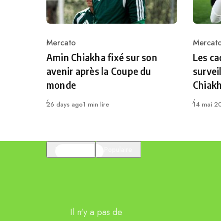
Mercato
Mercat
Category
Catego
Amin Chiakha fixé sur son
Les ca
avenir après la Coupe du
survei
monde
Chiak
Publié
Publié
26 days ago
1 min lire
14 mai 2
En vedette
Populaire
Il n'y a pas de