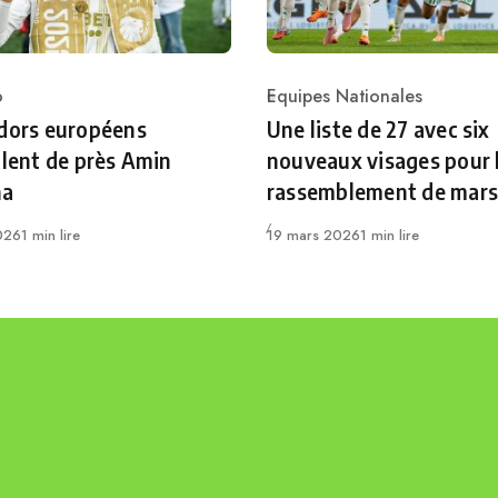
o
Equipes Nationales
ry
Category
dors européens
Une liste de 27 avec six
llent de près Amin
nouveaux visages pour 
ha
rassemblement de mars
Publié
026
1 min lire
19 mars 2026
1 min lire