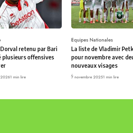
o
Equipes Nationales
ry
Category
Dorval retenu par Bari
La liste de Vladimir Pet
 plusieurs offensives
pour novembre avec de
ver
nouveaux visages
Publié
r 2026
1 min lire
7 novembre 2025
1 min lire