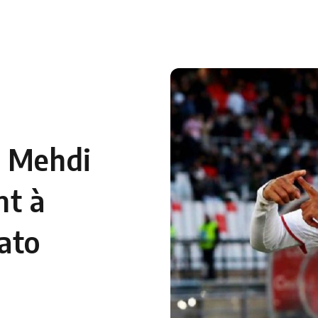
 en Algérie
Equipes Nationales
Verts du Monde
Chaînes-
e Mehdi
nt à
ato