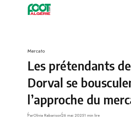
Skip to content
Football
Mercato
Category
Les prétendants d
Dorval se bouscule
l’approche du merc
Publié
Par
Olivia Rabarison
26 mai 2025
1 min lire