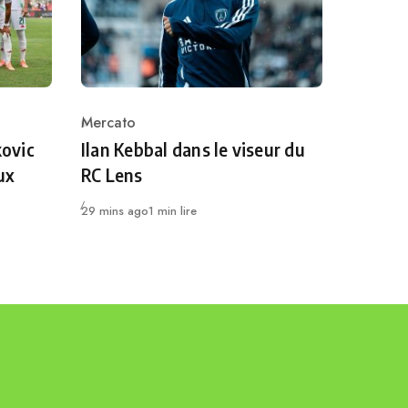
Mercato
Category
kovic
Ilan Kebbal dans le viseur du
ux
RC Lens
Publié
29 mins ago
1 min lire