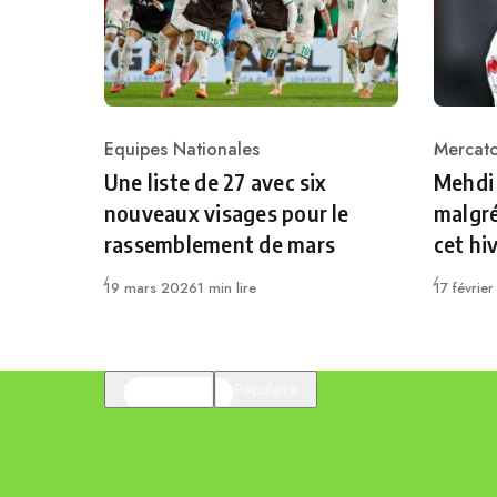
Equipes Nationales
Mercat
Category
Catego
Une liste de 27 avec six
Mehdi 
nouveaux visages pour le
malgré
rassemblement de mars
cet hi
Publié
Publié
19 mars 2026
1 min lire
17 févrie
En vedette
Populaire