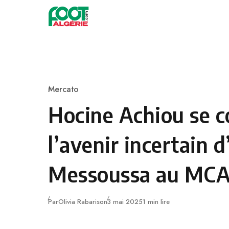
Skip to content
Football
Mercato
Category
Hocine Achiou se c
l’avenir incertain 
Messoussa au MC
Publié
Par
Olivia Rabarison
3 mai 2025
1 min lire