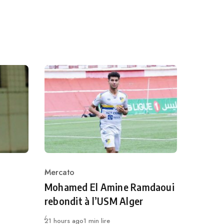
Mercato
Category
Mohamed El Amine Ramdaoui
rebondit à l’USM Alger
Publié
21 hours ago
1 min lire