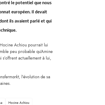
montré le potentiel que nous
onnat européen. Il devait
ont ils avaient parlé et qui
echnique.
Hocine Achiou pourrait lui
 semble peu probable qu’Amine
s’offrent actuellement à lui,
ansfermarkt
, l’évolution de sa
maines.
sa
Hocine Achiou