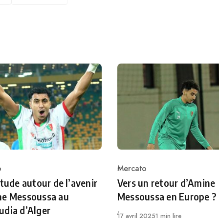
o
Mercato
ry
Category
itude autour de l’avenir
Vers un retour d’Amine
ne Messoussa au
Messoussa en Europe ?
dia d’Alger
Publié
17 avril 2025
1 min lire