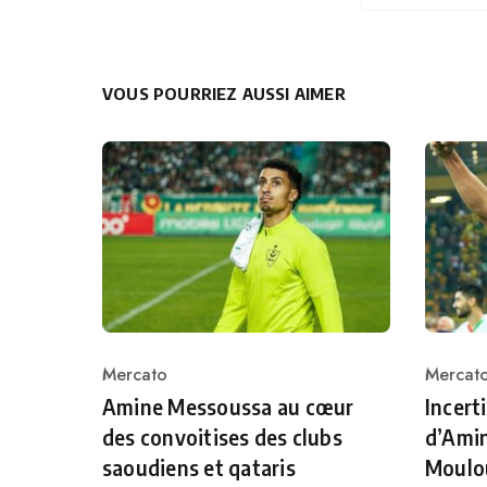
VOUS POURRIEZ AUSSI AIMER
Mercato
Mercat
Category
Catego
Amine Messoussa au cœur
Incert
des convoitises des clubs
d’Ami
saoudiens et qataris
Moulou