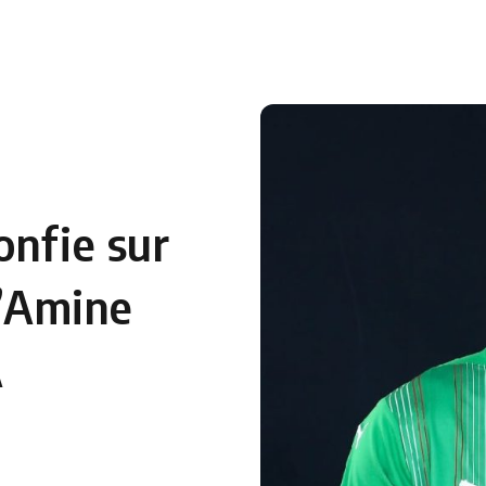
 en Algérie
Equipes Nationales
Verts du Monde
Chaînes-
onfie sur
d’Amine
A