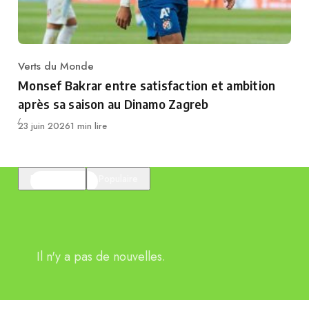
Verts du Monde
Category
Monsef Bakrar entre satisfaction et ambition
après sa saison au Dinamo Zagreb
Publié
23 juin 2026
1 min lire
En vedette
Populaire
Il n'y a pas de nouvelles.