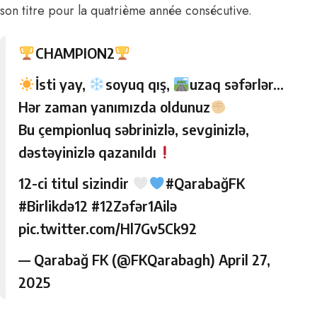
son titre pour la quatrième année consécutive.
CHAMPION2
İsti yay,
soyuq qış,
uzaq səfərlər…
Hər zaman yanımızda oldunuz
Bu çempionluq səbrinizlə, sevginizlə,
dəstəyinizlə qazanıldı
12-ci titul sizindir
#QarabağFK
#Birlikdə12
#12Zəfər1Ailə
pic.twitter.com/Hl7Gv5Ck92
— Qarabağ FK (@FKQarabagh)
April 27,
2025