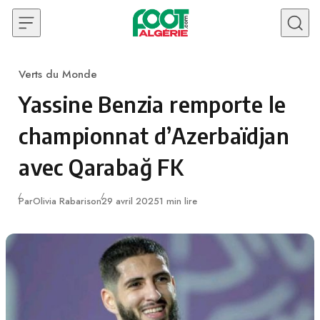
Skip to content
Verts du Monde
Category
Yassine Benzia remporte le
championnat d’Azerbaïdjan
avec Qarabağ FK
Publié
Par
Olivia Rabarison
29 avril 2025
1 min lire