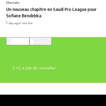
Mercato
Category
Un nouveau chapitre en Saudi Pro League pour
Sofiane Bendebka
Publié
1 day ago
1 min lire
En vedette
Populaire
Il n'y a pas de nouvelles.