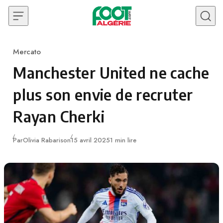
Skip to content
Mercato
Category
Manchester United ne cache
plus son envie de recruter
Rayan Cherki
Publié
Par
Olivia Rabarison
15 avril 2025
1 min lire