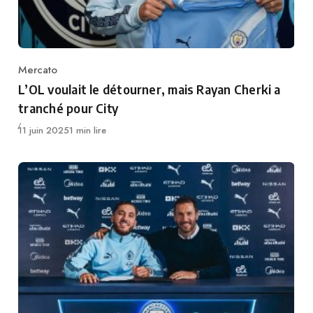
Mercato
Category
L’OL voulait le détourner, mais Rayan Cherki a
tranché pour City
Publié
11 juin 2025
1 min lire