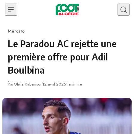
Skip to content
Mercato
Category
Le Paradou AC rejette une
première offre pour Adil
Boulbina
Publié
Par
Olivia Rabarison
12 avril 2025
1 min lire