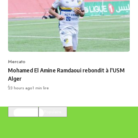
Mercato
Category
Mohamed El Amine Ramdaoui rebondit à l’USM
Alger
Publié
23 hours ago
1 min lire
En vedette
Populaire