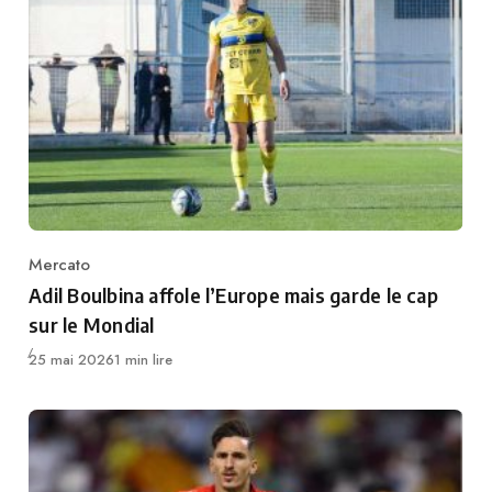
Mercato
Category
Adil Boulbina affole l’Europe mais garde le cap
sur le Mondial
Publié
25 mai 2026
1 min lire