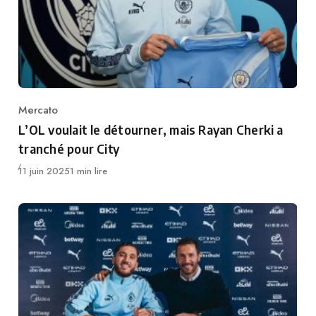
Mercato
Category
L’OL voulait le détourner, mais Rayan Cherki a
tranché pour City
Publié
11 juin 2025
1 min lire