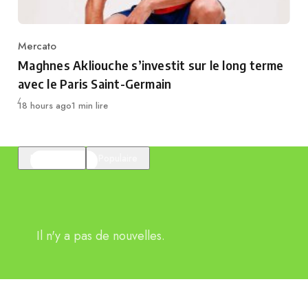
Mercato
Category
Maghnes Akliouche s’investit sur le long terme
avec le Paris Saint-Germain
Publié
18 hours ago
1 min lire
En vedette
Populaire
Il n'y a pas de nouvelles.