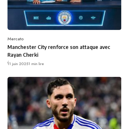
Mercato
Category
Manchester City renforce son attaque avec
Rayan Cherki
Publié
11 juin 2025
1 min lire