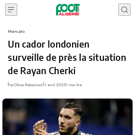
Skip to content
Mercato
Category
Un cador londonien
surveille de près la situation
de Rayan Cherki
Publié
Par
Olivia Rabarison
11 avril 2025
1 min lire