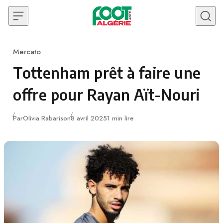
Skip to content
Mercato
Category
Tottenham prêt à faire une
offre pour Rayan Aït-Nouri
Publié
Par
Olivia Rabarison
8 avril 2025
1 min lire