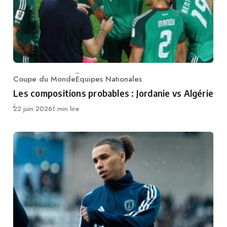
Coupe du Monde
Equipes Nationales
Category
Les compositions probables : Jordanie vs Algérie
Publié
22 juin 2026
1 min lire