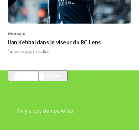
Mercato
Category
Ilan Kebbal dans le viseur du RC Lens
Publié
14 hours ago
1 min lire
En vedette
Populaire
Il n'y a pas de nouvelles.