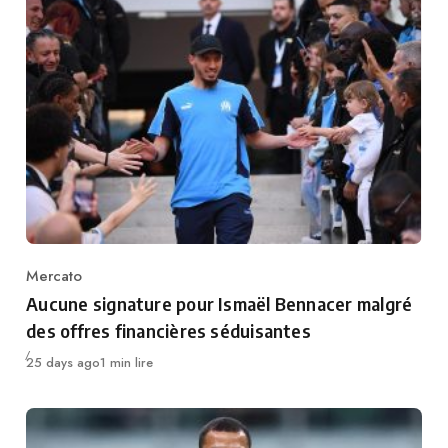
Mercato
Category
Aucune signature pour Ismaël Bennacer malgré
des offres financières séduisantes
Publié
25 days ago
1 min lire