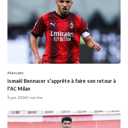
Mercato
Category
Ismaël Bennacer s’apprête à faire son retour à
l’AC Milan
Publié
4 juin 2026
1 min lire