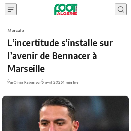
Skip to content
Mercato
Category
L’incertitude s’installe sur
l’avenir de Bennacer à
Marseille
Publié
Par
Olivia Rabarison
5 avril 2025
1 min lire