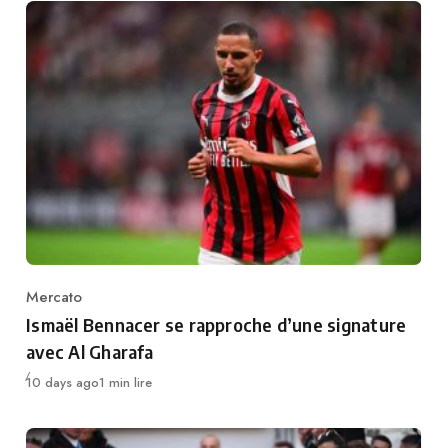
Mercato
Category
Ismaël Bennacer se rapproche d’une signature
avec Al Gharafa
Publié
10 days ago
1 min lire