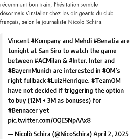
récemment bon train, l’hésitation semble
désormais s’installer chez les dirigeants du club
français,
selon le journaliste Nicolo Schira
.
Vincent
#Kompany
and Mehdi
#Benatia
are
tonight at San Siro to watch the game
between
#ACMilan
&
#Inter
. Inter and
#BayernMunich
are interested in
#OM
’s
right fullback
#LuizHenrique
.
#TeamOM
have not decided if triggering the option
to buy (12M + 3M as bonuses) for
#Bennacer
yet
pic.twitter.com/OQE5NpAAx8
— Nicolò Schira (@NicoSchira)
April 2, 2025