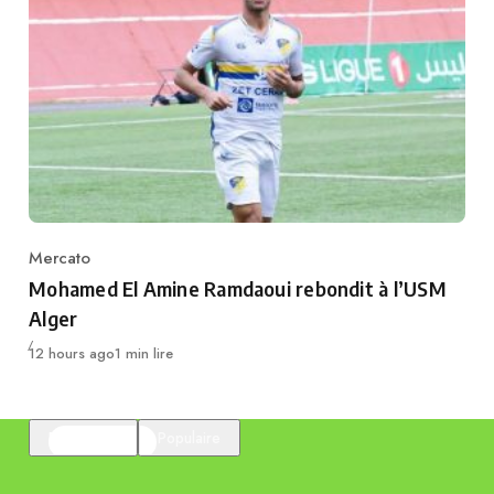
Mercato
Category
Mohamed El Amine Ramdaoui rebondit à l’USM
Alger
Publié
12 hours ago
1 min lire
En vedette
Populaire