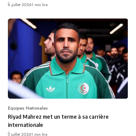
Publié
6 juillet 2026
1 min lire
Equipes Nationales
Category
Riyad Mahrez met un terme à sa carrière
internationale
Publié
3 juillet 2026
1 min lire