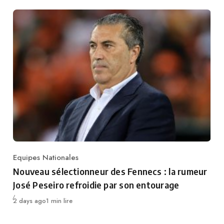
Equipes Nationales
Category
Nouveau sélectionneur des Fennecs : la rumeur
José Peseiro refroidie par son entourage
Publié
2 days ago
1 min lire