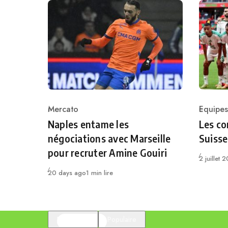
Mercato
Equipes
Category
Catego
Naples entame les
Les co
négociations avec Marseille
Suisse
pour recruter Amine Gouiri
Publié
2 juillet 
Publié
20 days ago
1 min lire
En vedette
Populaire