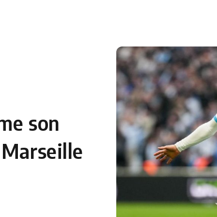
 en Algérie
Equipes Nationales
Verts du Monde
Chaînes-
ime son
 Marseille