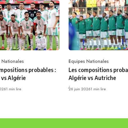
 Nationales
Equipes Nationales
ry
Category
mpositions probables :
Les compositions proba
 vs Algérie
Algérie vs Autriche
Publié
2026
1 min lire
26 juin 2026
1 min lire