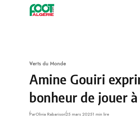
Skip to content
Football
Verts du Monde
Category
Amine Gouiri expr
bonheur de jouer à
Publié
Par
Olivia Rabarison
25 mars 2025
1 min lire