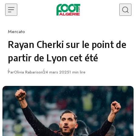
Skip to content
Mercato
Category
Rayan Cherki sur le point de
partir de Lyon cet été
Publié
Par
Olivia Rabarison
24 mars 2025
1 min lire