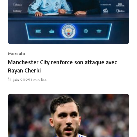
Mercato
Category
Manchester City renforce son attaque avec
Rayan Cherki
Publié
11 juin 2025
1 min lire