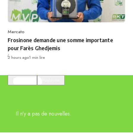
Mercato
Category
Frosinone demande une somme importante
pour Farès Ghedjemis
Publié
2 hours ago
1 min lire
En vedette
Populaire
Il n'y a pas de nouvelles.