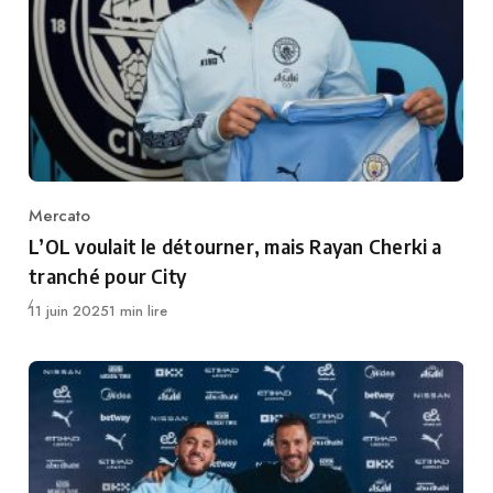
Mercato
Category
L’OL voulait le détourner, mais Rayan Cherki a
tranché pour City
Publié
11 juin 2025
1 min lire