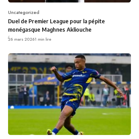
Uncategorized
Category
Duel de Premier League pour la pépite
monégasque Maghnes Akliouche
Publié
26 mars 2026
1 min lire