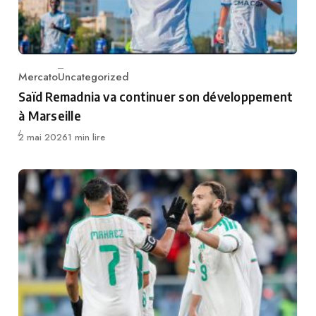
Mercato
Uncategorized
Category
Saïd Remadnia va continuer son développement
à Marseille
Publié
2 mai 2026
1 min lire