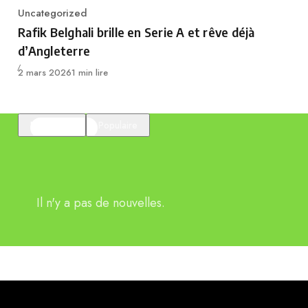
Uncategorized
Category
Rafik Belghali brille en Serie A et rêve déjà
d’Angleterre
Publié
2 mars 2026
1 min lire
En vedette
Populaire
Il n'y a pas de nouvelles.