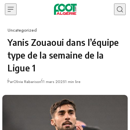
Skip to content
Uncategorized
Category
Yanis Zouaoui dans l’équipe
type de la semaine de la
Ligue 1
Publié
Par
Olivia Rabarison
11 mars 2025
1 min lire